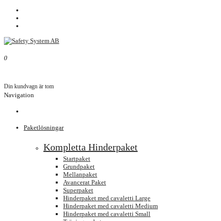
Mitt konto
Kundvagn
Kassan
0
0.00kr
Din kundvagn är tom
Navigation
Paketlösningar
Kompletta Hinderpaket
Startpaket
Grundpaket
Mellanpaket
Avancerat Paket
Superpaket
Hinderpaket med cavaletti Large
Hinderpaket med cavaletti Medium
Hinderpaket med cavaletti Small