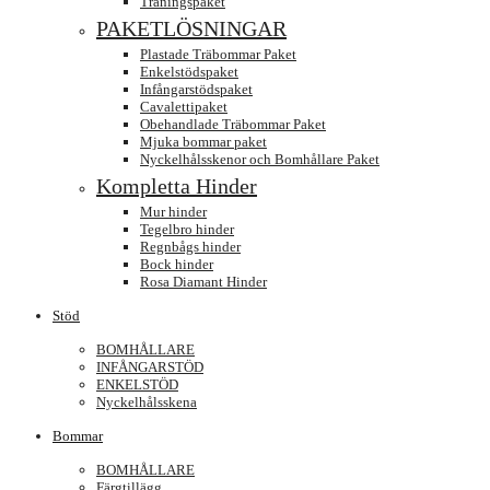
Träningspaket
PAKETLÖSNINGAR
Plastade Träbommar Paket
Enkelstödspaket
Infångarstödspaket
Cavalettipaket
Obehandlade Träbommar Paket
Mjuka bommar paket
Nyckelhålsskenor och Bomhållare Paket
Kompletta Hinder
Mur hinder
Tegelbro hinder
Regnbågs hinder
Bock hinder
Rosa Diamant Hinder
Stöd
BOMHÅLLARE
INFÅNGARSTÖD
ENKELSTÖD
Nyckelhålsskena
Bommar
BOMHÅLLARE
Färgtillägg