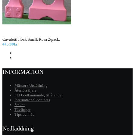
Cavalettiblock Small, Rosa 2-pack.
445.00kr
INFORMATION
Mässor / Utställning
Återförsäljare
FEI Godkännande, tillåtande
International contacts
Staket
Tävlingar
Tips och råd
Nedladdning