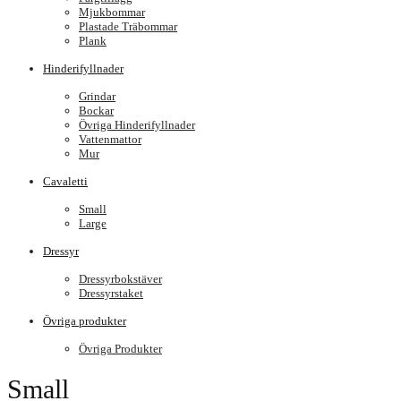
Mjukbommar
Plastade Träbommar
Plank
Hinderifyllnader
Grindar
Bockar
Övriga Hinderifyllnader
Vattenmattor
Mur
Cavaletti
Small
Large
Dressyr
Dressyrbokstäver
Dressyrstaket
Övriga produkter
Övriga Produkter
Small