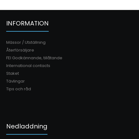
INFORMATION
Mässor / Utställning
Återförsäljare
FEI Godkännande, tillåtande
International contacts
Staket
Tävlingar
Tips och råd
Nedladdning