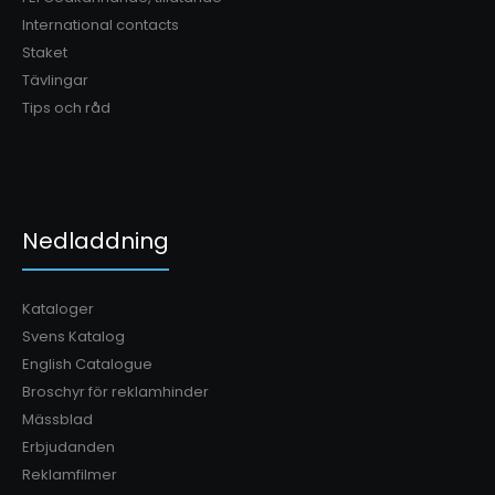
International contacts
Innehåller: 2 st Infångarstöd vit/svart2 st Inplastade
Staket
träbommar vit2 st Bock M vit/svart4 st F..
Tävlingar
Tips och råd
Nedladdning
Kataloger
Svens Katalog
English Catalogue
Broschyr för reklamhinder
Mässblad
Erbjudanden
Reklamfilmer