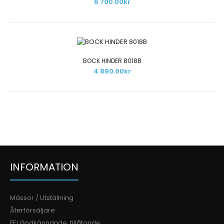
6 700.00kr
BOCK HINDER 8018A
6 700.00kr
BOCK HINDER 8018B
4 890.00kr
Innehåller: 2 st Infångarstöd vit/svart2 st Inplastade
träbommar vit2 st Bock M vit/svart4 st F..
INFORMATION
BOCK HINDER 8018B
4 890.00kr
Mässor / Utställning
Återförsäljare
FEI Godkännande, tillåtande