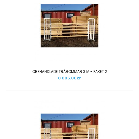
Nyckelhålsskenor och Bomhållare Paket 2.
15 995.00kr
OBEHANDLADE TRÄBOMMAR 3 M - PAKET 2
8 085.00kr
Paketet innehåller: 40 st nyckelhålsskenor i aluminium
och 80 st nylonbomhållare...