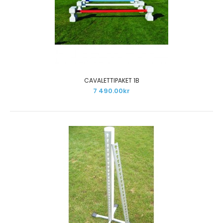
cavalettibommar (valfri färg)Cavalettibommen är gjord
av..
CAVALETTIPAKET 1B
7 490.00kr
CAVALETTIPAKET 1B
7 490.00kr