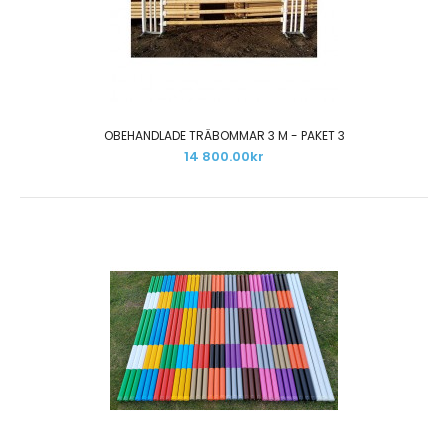
OBEHANDLADE TRÄBOMMAR 3 M - PAKET 3
14 800.00kr
OBEHANDLADE TRÄBOMMAR 3 M - PAKET 1
5 390.00kr
Tillfälligt slut hos leverantör och i vårt lager.Paketet
innehåller:20 st obehandlade träbommar 3,0 ..