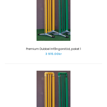
Tillfälligt slut hos leverantör och i vårt lager.Paketet
innehåller:55 st obehandlade träbommar 3,0 ..
Premium Dubbel Infångarstöd, paket 1
3 915.00kr