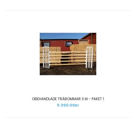
Nyckelhålsskenor och Bomhållare Paket 1.
7 995.00kr
Paketet innehåller: 20 st nyckelhålsskenor i aluminium
och 40 st nylonbomhållare...
OBEHANDLADE TRÄBOMMAR 3 M - PAKET 1
5 390.00kr