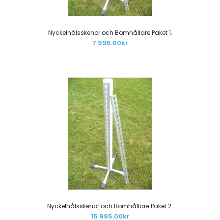
Nyckelhålsskenor och Bomhållare Paket 1.
7 995.00kr
Paketet innehåller:12 st cavalettiblock6 st plastade
träbommar (valfri färg)Bommarnas rakhet variera..
Nyckelhålsskenor och Bomhållare Paket 2.
15 995.00kr