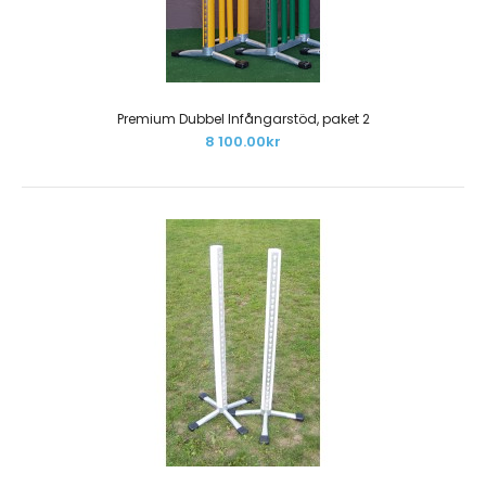
PLASTADE TRÄBOMMAR - PAKET 1
5 160.00kr
Premium Dubbel Infångarstöd, paket 2
8 100.00kr
Paketet innehåller:10 st plastade träbommar 3,0 m (valfri
färg)20 st färgtillägg (valfri färg)Bommar..