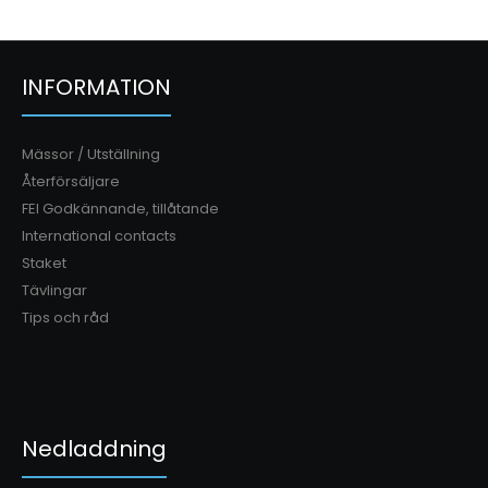
INFORMATION
Mässor / Utställning
Återförsäljare
FEI Godkännande, tillåtande
International contacts
Staket
Tävlingar
Tips och råd
Premium Dubbel Infångarstöd, paket 1
3 915.00kr
Nedladdning
Paketet innehåller:2 st Premium Dubbel Infångarstöd,