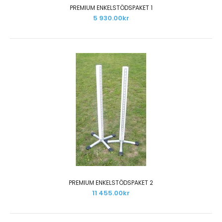
PREMIUM ENKELSTÖDSPAKET 1
5 930.00kr
PLASTADE TRÄBOMMAR - PAKET 2
10 320.00kr
Paketet innehåller:20 st plastade träbommar 3,0 m
(valfri färg)40 st färgtillägg (valfri färg)Bommar..
PREMIUM ENKELSTÖDSPAKET 2
11 455.00kr