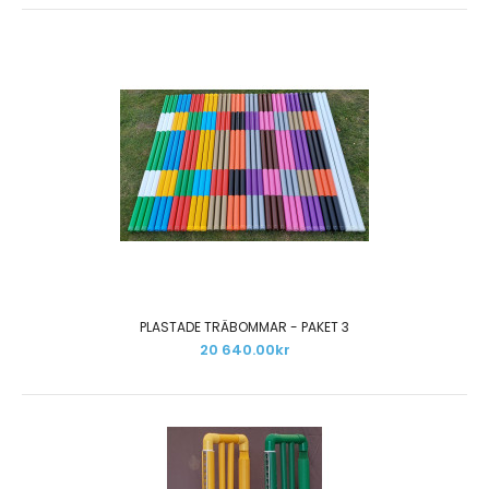
Tillfälligt slut hos leverantör och i vårt lager.Paketet
innehåller:30 st obehandlade träbommar 3,0 ..
PLASTADE TRÄBOMMAR - PAKET 3
20 640.00kr
OBEHANDLADE TRÄBOMMAR 3 M - PAKET 3
14 800.00kr