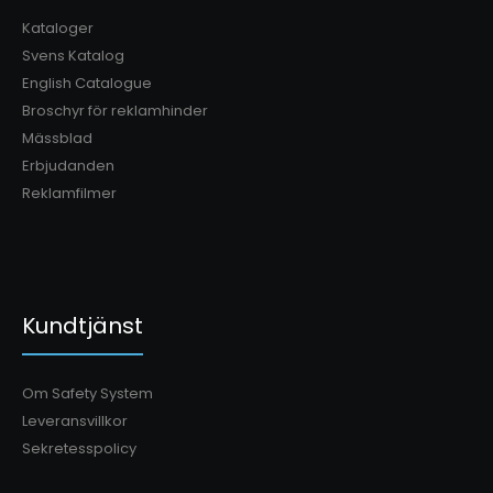
med inbyggd nyckelhålsskena6 st premium bomhåll..
Kataloger
Svens Katalog
English Catalogue
Broschyr för reklamhinder
Mässblad
Erbjudanden
Reklamfilmer
Kundtjänst
Om Safety System
Leveransvillkor
Premium Dubbel Infångarstöd, paket 2
Sekretesspolicy
8 100.00kr