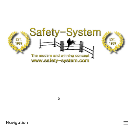
Mitt konto
Kundvagn
Kassan
0.00kr
0
Navigation